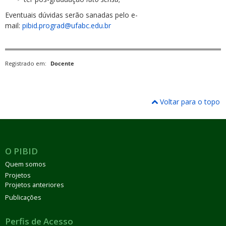
Eventuais dúvidas serão sanadas pelo e-
mail:
pibid.prograd@ufabc.edu.br
Registrado em:
Docente
Voltar para o topo
O PIBID
Quem somos
Projetos
Projetos anteriores
Publicações
Perfis de Acesso