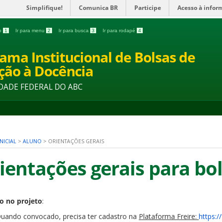
Simplifique!
Comunica BR
Participe
Acesso à infor
do
1
Ir para menu
2
Ir para busca
3
Ir para rodapé
4
ama Institucional de Bolsas de
ação à Docência
DADE FEDERAL DO ABC
NICIAL
>
ALUNO
>
ORIENTAÇÕES GERAIS
ientações gerais para bol
io no projeto
:
uando convocado, precisa ter cadastro na
Plataforma Freire:
https:/