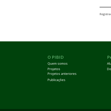
Registr
O PIBID
P
Quem somos
Al
Projetos
Do
Projetos anteriores
Publicações