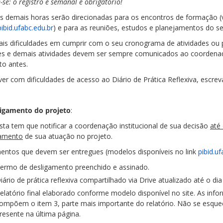
se: o registro é semanal e obrigatório!
s demais horas serão direcionadas para os encontros de formação (ve
pibid.ufabc.edu.br
) e para as reuniões, estudos e planejamentos do s
ais dificuldades em cumprir com o seu cronograma de atividades o
es e demais atividades devem ser sempre comunicados ao coordenado
to antes.
ver com dificuldades de acesso ao Diário de Prática Reflexiva, escre
ligamento do projeto
:
ista tem que notificar a coordenação institucional de sua decisão
até
amento
de sua atuação no projeto.
ntos que devem ser entregues (modelos disponíveis no link
pibid.u
ermo de desligamento preenchido e assinado.
iário de prática reflexiva compartilhado via Drive atualizado até o di
elatório final elaborado conforme modelo disponível no site. As infor
ompõem o item 3, parte mais importante do relatório. Não se esque
resente na última página.