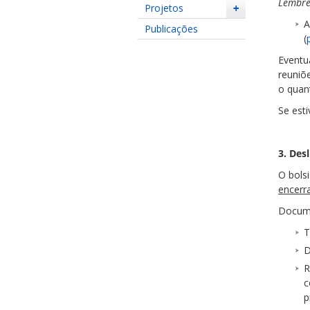
Lembre-
Projetos
+
A
Publicações
(
Eventu
reuniõ
o quan
Se esti
3. Des
O bols
encerr
Docume
T
D
R
c
p