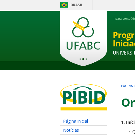
BRASIL
Ir para conteú
Progr
Inici
UNIVERSI
PÁGINA I
Or
Página inicial
1. Iníc
Notícias
Q