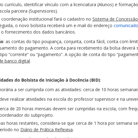
o currículo, identificar vínculo com a licenciatura (Alunos) e formaç
scola parceira (Supervisores).
 coordenação institucional fará o cadastro no
Sistema de Concessão 
eguida, o novo bolsista receberá um e-mail do endereço
comunicado
 o fornecimento dos dados bancários.
ão
: as contas do tipo poupança, conjunta, conta fácil, conta com lim
samento do pagamento. A conta para recebimento da bolsa deverá s
 tipo “corrente” ou “pagamento”. A opção de conta do tipo “pagamen
e banco digital
.
vidades do Bolsista de Iniciação à Docência (BID)
:
horária a ser cumprida com as atividades: cerca de 10 horas semanais
eve realizar atividades na escola do professor supervisor e na unive
erca de 20 horas mensais devem ser cumpridas na escola, com freq
oordenador do subprojeto.
as horas restantes, considera-se que cerca de 1 hora por semana ser
eríodo no
Diário de Prática Reflexiva
.