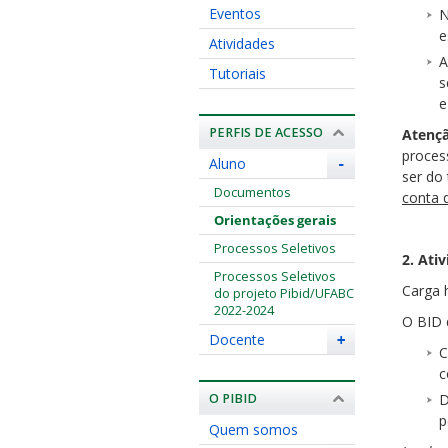
Eventos
N
e
Atividades
A
Tutoriais
s
e
PERFIS DE ACESSO
Atenç
proces
Aluno
-
ser do
Documentos
conta d
Orientações gerais
Processos Seletivos
2. Ati
Processos Seletivos
Carga 
do projeto Pibid/UFABC
2022-2024
O BID d
Docente
+
C
c
O PIBID
D
p
Quem somos