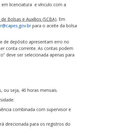
ão em licenciatura e vínculo com a
de Bolsas e Auxílios (SCBA)
. Em
r@capes.gov.br
para o aceite da bolsa
ite de depósito apresentam erro no
er conta corrente. As contas podem
to” deve ser selecionada apenas para
, ou seja, 40 horas mensais.
rsidade:
uência combinada com supervisor e
á direcionada para os registros do