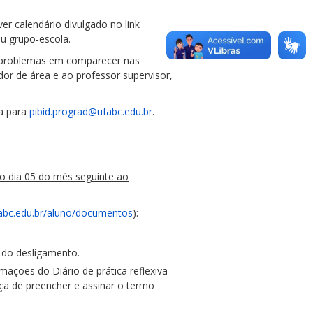
r calendário divulgado no link
eu grupo-escola.
u problemas em comparecer nas
r de área e ao professor supervisor,
va para
pibid.prograd@ufabc.edu.br
.
 o dia 05 do mês seguinte ao
fabc.edu.br/aluno/documentos
):
a do desligamento.
mações do Diário de prática reflexiva
ça de preencher e assinar o termo