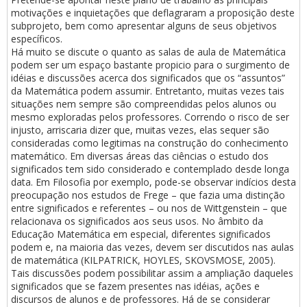
motivações e inquietações que deflagraram a proposição deste
subprojeto, bem como apresentar alguns de seus objetivos
específicos.
Há muito se discute o quanto as salas de aula de Matemática
podem ser um espaço bastante propicio para o surgimento de
idéias e discussões acerca dos significados que os “assuntos”
da Matemática podem assumir. Entretanto, muitas vezes tais
situações nem sempre são compreendidas pelos alunos ou
mesmo exploradas pelos professores. Correndo o risco de ser
injusto, arriscaria dizer que, muitas vezes, elas sequer são
consideradas como legitimas na construção do conhecimento
matemático. Em diversas áreas das ciências o estudo dos
significados tem sido considerado e contemplado desde longa
data. Em Filosofia por exemplo, pode-se observar indícios desta
preocupação nos estudos de Frege – que fazia uma distinção
entre significados e referentes – ou nos de Wittgenstein – que
relacionava os significados aos seus usos. No âmbito da
Educação Matemática em especial, diferentes significados
podem e, na maioria das vezes, devem ser discutidos nas aulas
de matemática (KILPATRICK, HOYLES, SKOVSMOSE, 2005).
Tais discussões podem possibilitar assim a ampliação daqueles
significados que se fazem presentes nas idéias, ações e
discursos de alunos e de professores. Há de se considerar