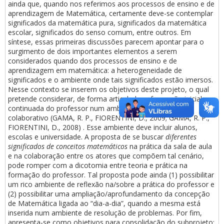
ainda que, quando nos referimos aos processos de ensino e de
aprendizagem de Matemática, certamente deve-se contemplar
significados da matemática pura, significados da matemática
escolar, significados do senso comum, entre outros. Em
síntese, essas primeiras discussões parecem apontar para o
surgimento de dois importantes elementos a serem
considerados quando dos processos de ensino e de
aprendizagem em matemática: a heterogeneidade de
significados e o ambiente onde tais significados estão imersos.
Nesse contexto se inserem os objetivos deste projeto, o qual
pretende considerar, de forma articulada, a formação inicial e
continuada do professor num ambiente de trabalho
colaborativo (GAMA, R. P., FIORENTINI, D., 2009; GAMA, R. P.,
FIORENTINI, D., 2008) . Esse ambiente deve incluir alunos,
escolas e universidade. A proposta de se buscar
diferentes
significados de conceitos matemáticos
na prática da sala de aula
e na colaboração entre os atores que compõem tal cenário,
pode romper com a dicotomia entre teoria e prática na
formação do professor. Tal proposta pode ainda (1) possibilitar
um rico ambiente de reflexão na/sobre a prática do professor e
(2) possibilitar uma ampliação/aprofundamento da concepção
de Matemática ligada ao “dia-a-dia”, quando a mesma está
inserida num ambiente de resolução de problemas. Por fim,
apresenta-se como objetivos para consolidação do subprojeto: