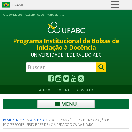
BRASIL
Simplifique!
Alto contraste
Acessibilidade
Mapa do site
Comunica BR
Participe
Programa Institucional de Bolsas de
Acesso à informação
Iniciação à Docência
Legislação
UNIVERSIDADE FEDERAL DO ABC
Canais
ALUNO
DOCENTE
CONTATO
MENU
PÁGINA INICIAL
>
ATIVIDADES
>
POLÍTICAS PÚBLICAS DE FORMAÇÃO DE
PROFESSORES: PIBID E RESIDÊNCIA PEDAGÓGICA NA UFABC